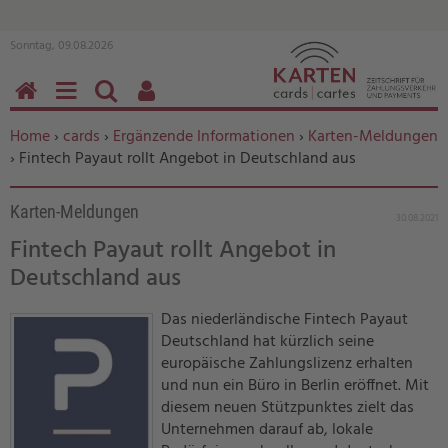
Sonntag, 09.08.2026
HOME
MENÜ
SUCHEN
BENUTZERFUNKTIONEN
Sie befinden sich hier:
Home
›
cards
›
Ergänzende Informationen
›
Karten-Meldungen
› Fintech Payaut rollt Angebot in Deutschland aus
Karten-Meldungen
30.08.2021
Fintech Payaut rollt Angebot in
Deutschland aus
Das niederländische Fintech Payaut
Deutschland hat kürzlich seine
europäische Zahlungslizenz erhalten
und nun ein Büro in Berlin eröffnet. Mit
diesem neuen Stützpunktes zielt das
Unternehmen darauf ab, lokale