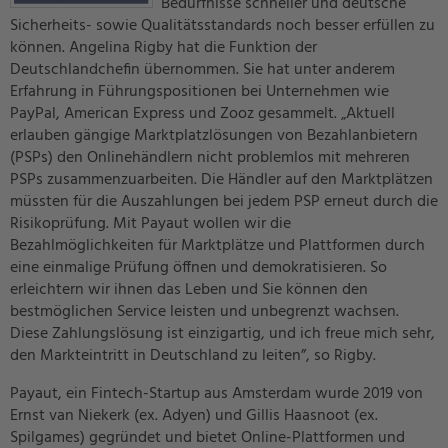
Bedürfnisse schneller und deutsche
Sicherheits- sowie Qualitätsstandards noch besser erfüllen zu
können. Angelina Rigby hat die Funktion der
Deutschlandchefin übernommen. Sie hat unter anderem
Erfahrung in Führungspositionen bei Unternehmen wie
PayPal, American Express und Zooz gesammelt. „Aktuell
erlauben gängige Marktplatzlösungen von Bezahlanbietern
(PSPs) den Onlinehändlern nicht problemlos mit mehreren
PSPs zusammenzuarbeiten. Die Händler auf den Marktplätzen
müssten für die Auszahlungen bei jedem PSP erneut durch die
Risikoprüfung. Mit Payaut wollen wir die
Bezahlmöglichkeiten für Marktplätze und Plattformen durch
eine einmalige Prüfung öffnen und demokratisieren. So
erleichtern wir ihnen das Leben und Sie können den
bestmöglichen Service leisten und unbegrenzt wachsen.
Diese Zahlungslösung ist einzigartig, und ich freue mich sehr,
den Markteintritt in Deutschland zu leiten”, so Rigby.
Payaut, ein Fintech-Startup aus Amsterdam wurde 2019 von
Ernst van Niekerk (ex. Adyen) und Gillis Haasnoot (ex.
Spilgames) gegründet und bietet Online-Plattformen und