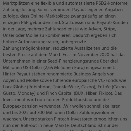
Marktplätzen eine flexible und automatisierte PSD2-konforme
Zahlungslösung. Somit verhindert Payaut eigenen Angaben
zufolge, dass Online-Marktplätze zwangsläufig an einen
einzigen PSP gebunden sind. Stattdessen sind Payaut-Kunden
in der Lage, mehrere Zahlungsdienste wie Adyen, Stripe,
Unzer oder Mollie zu kombinieren. Dadurch ergeben sich
höhere Autorisierungsraten, unbegrenzte
Zahlungsmöglichkeiten, reduzierte Ausfallzeiten und die
besten Preise auf dem Markt. Erst im November 2020 hat das
Unternehmen in einer Seed-Finanzierungsrunde über drei
Millionen US-Dollar (2,65 Millionen Euro) eingesammelt.
Hinter Payaut stehen renommierte Business Angels von
Adyen und Mollie sowie führende europäische VC-Fonds wie
LocalGlobe (Robinhood, TransferWise, Cazoo), Entrée (Cazoo,
Gusto, Monday) und Finch Capital (BUX, Hiber, Fixico). Das
Investment wird nun für den Produktausbau und die
Europaexpansion verwendet. „Wir wollen schnell skalieren
und bis 2022 auf 300 Millionen Dollar Zahlungsvolumen
wachsen. Unsere starken Fintech-Investoren ermöglichen uns
nun den Roll-out in neue Märkte. Deutschland ist nur der