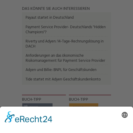
DAS KÖNNTE SIE AUCH INTERESSIEREN
Payaut startet in Deutschland
Payment Service Provider- Deutschlands "Hidden
Champions"?
Riverty und Adyen: 14-Tage-Rechnungslösung in
DACH
Anforderungen an das ökonomische
Risikomanagement für Payment Service Provider
Adyen und Billie: BNPL für Geschäftskunden
Tide startet mit Adyen Geschäftskundenkonto
BUCH-TIPP
BUCH-TIPP