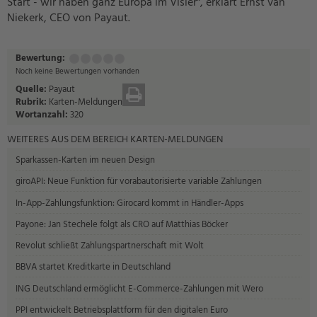
Start - wir haben ganz Europa im Visier", erklärt Ernst van
Niekerk, CEO von Payaut.
Bewertung:
Mangelhaft
Ausreichend
Befriedigend
Gut
Sehr
(1
(2
(3
(4
gut
Noch keine Bewertungen vorhanden
Punkt)
Punkte)
Punkte)
Punkte)
(5
Quelle:
Payaut
DRUCKEN
Punkte)
Rubrik:
Karten-Meldungen
Wortanzahl:
320
WEITERES AUS DEM BEREICH KARTEN-MELDUNGEN
Sparkassen-Karten im neuen Design
giroAPI: Neue Funktion für vorabautorisierte variable Zahlungen
In-App-Zahlungsfunktion: Girocard kommt in Händler-Apps
Payone: Jan Stechele folgt als CRO auf Matthias Böcker
Revolut schließt Zahlungspartnerschaft mit Wolt
BBVA startet Kreditkarte in Deutschland
ING Deutschland ermöglicht E-Commerce-Zahlungen mit Wero
PPI entwickelt Betriebsplattform für den digitalen Euro