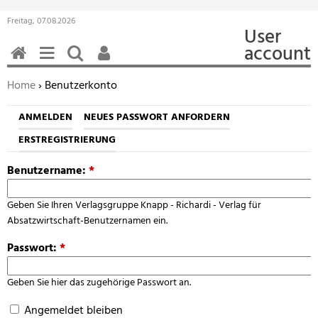
Freitag, 07.08.2026
User
account
HOME
MENÜ
SUCHEN
BENUTZERFUNKTIONEN
Sie befinden sich hier:
Home
› Benutzerkonto
ANMELDEN
NEUES PASSWORT ANFORDERN
ERSTREGISTRIERUNG
Benutzername:
*
Geben Sie Ihren Verlagsgruppe Knapp - Richardi - Verlag für
Absatzwirtschaft-Benutzernamen ein.
Passwort:
*
Geben Sie hier das zugehörige Passwort an.
Angemeldet bleiben