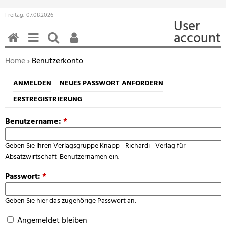
Freitag, 07.08.2026
User
account
HOME
MENÜ
SUCHEN
BENUTZERFUNKTIONEN
Sie befinden sich hier:
Home
› Benutzerkonto
ANMELDEN
NEUES PASSWORT ANFORDERN
ERSTREGISTRIERUNG
Benutzername:
*
Geben Sie Ihren Verlagsgruppe Knapp - Richardi - Verlag für
Absatzwirtschaft-Benutzernamen ein.
Passwort:
*
Geben Sie hier das zugehörige Passwort an.
Angemeldet bleiben