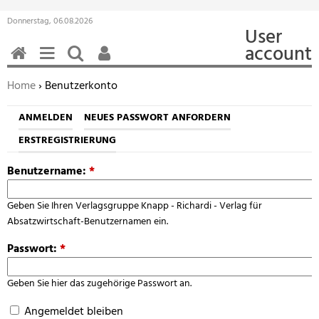
Donnerstag, 06.08.2026
User
account
HOME
MENÜ
SUCHEN
BENUTZERFUNKTIONEN
Sie befinden sich hier:
Home
› Benutzerkonto
ANMELDEN
NEUES PASSWORT ANFORDERN
ERSTREGISTRIERUNG
Benutzername:
*
Geben Sie Ihren Verlagsgruppe Knapp - Richardi - Verlag für
Absatzwirtschaft-Benutzernamen ein.
Passwort:
*
Geben Sie hier das zugehörige Passwort an.
Angemeldet bleiben