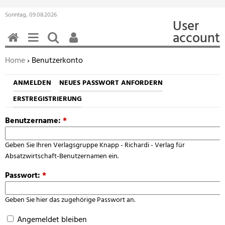
Sonntag, 09.08.2026
User
account
HOME
MENÜ
SUCHEN
BENUTZERFUNKTIONEN
Sie befinden sich hier:
Home
› Benutzerkonto
ANMELDEN
NEUES PASSWORT ANFORDERN
ERSTREGISTRIERUNG
Benutzername:
*
Geben Sie Ihren Verlagsgruppe Knapp - Richardi - Verlag für
Absatzwirtschaft-Benutzernamen ein.
Passwort:
*
Geben Sie hier das zugehörige Passwort an.
Angemeldet bleiben