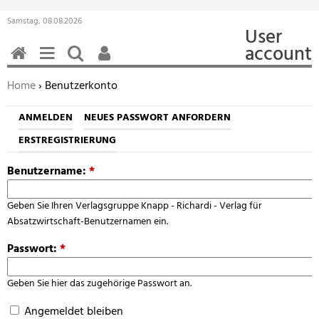
Samstag, 08.08.2026
User
account
HOME
MENÜ
SUCHEN
BENUTZERFUNKTIONEN
Sie befinden sich hier:
Home
› Benutzerkonto
ANMELDEN
NEUES PASSWORT ANFORDERN
ERSTREGISTRIERUNG
Benutzername:
*
Geben Sie Ihren Verlagsgruppe Knapp - Richardi - Verlag für
Absatzwirtschaft-Benutzernamen ein.
Passwort:
*
Geben Sie hier das zugehörige Passwort an.
Angemeldet bleiben