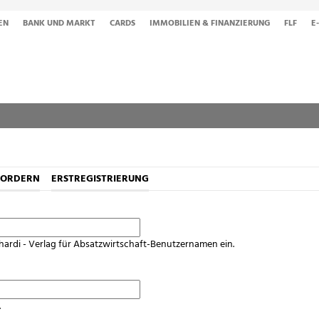
EN
BANK UND MARKT
CARDS
IMMOBILIEN & FINANZIERUNG
FLF
E
FORDERN
ERSTREGISTRIERUNG
hardi - Verlag für Absatzwirtschaft-Benutzernamen ein.
.