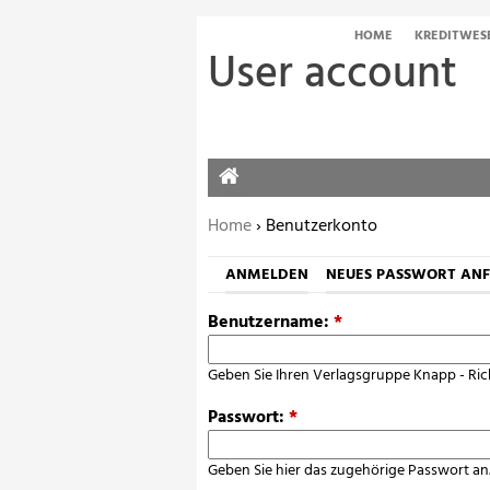
HOME
KREDITWES
User account
HOME
Sie befinden sich hier:
Home
› Benutzerkonto
ANMELDEN
NEUES PASSWORT AN
Benutzername:
*
Geben Sie Ihren Verlagsgruppe Knapp - Ric
Passwort:
*
Geben Sie hier das zugehörige Passwort an