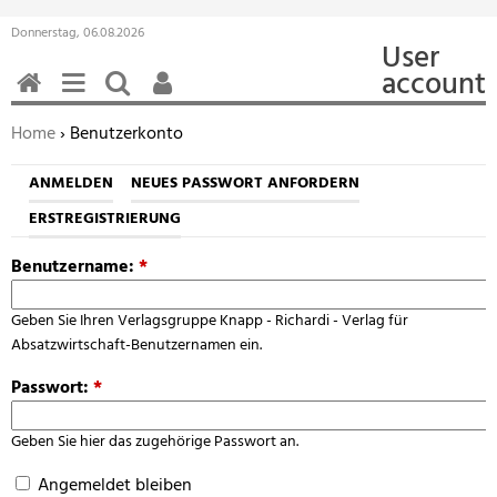
Donnerstag, 06.08.2026
User
account
HOME
MENÜ
SUCHEN
BENUTZERFUNKTIONEN
Sie befinden sich hier:
Home
› Benutzerkonto
ANMELDEN
NEUES PASSWORT ANFORDERN
ERSTREGISTRIERUNG
Benutzername:
*
Geben Sie Ihren Verlagsgruppe Knapp - Richardi - Verlag für
Absatzwirtschaft-Benutzernamen ein.
Passwort:
*
Geben Sie hier das zugehörige Passwort an.
Angemeldet bleiben