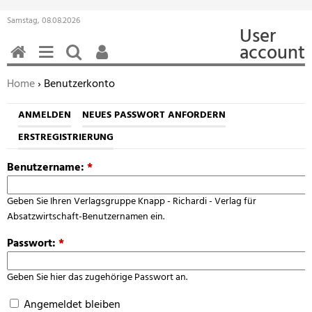
Samstag, 08.08.2026
User
account
HOME
MENÜ
SUCHEN
BENUTZERFUNKTIONEN
Sie befinden sich hier:
Home
› Benutzerkonto
ANMELDEN
NEUES PASSWORT ANFORDERN
ERSTREGISTRIERUNG
Benutzername:
*
Geben Sie Ihren Verlagsgruppe Knapp - Richardi - Verlag für
Absatzwirtschaft-Benutzernamen ein.
Passwort:
*
Geben Sie hier das zugehörige Passwort an.
Angemeldet bleiben