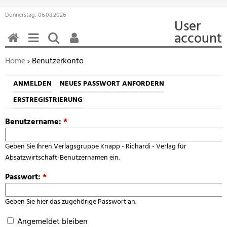
Donnerstag, 06.08.2026
User
account
HOME
MENÜ
SUCHEN
BENUTZERFUNKTIONEN
Sie befinden sich hier:
Home
› Benutzerkonto
ANMELDEN
NEUES PASSWORT ANFORDERN
ERSTREGISTRIERUNG
Benutzername:
*
Geben Sie Ihren Verlagsgruppe Knapp - Richardi - Verlag für
Absatzwirtschaft-Benutzernamen ein.
Passwort:
*
Geben Sie hier das zugehörige Passwort an.
Angemeldet bleiben