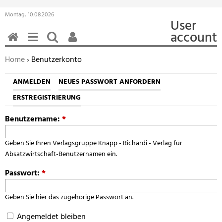
Montag, 10.08.2026
User
account
HOME
MENÜ
SUCHEN
BENUTZERFUNKTIONEN
Sie befinden sich hier:
Home
› Benutzerkonto
ANMELDEN
NEUES PASSWORT ANFORDERN
ERSTREGISTRIERUNG
Benutzername:
*
Geben Sie Ihren Verlagsgruppe Knapp - Richardi - Verlag für
Absatzwirtschaft-Benutzernamen ein.
Passwort:
*
Geben Sie hier das zugehörige Passwort an.
Angemeldet bleiben