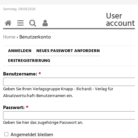
Samstag, 08.08.2026
User
account
HOME
MENÜ
SUCHEN
BENUTZERFUNKTIONEN
Sie befinden sich hier:
Home
› Benutzerkonto
ANMELDEN
NEUES PASSWORT ANFORDERN
ERSTREGISTRIERUNG
Benutzername:
*
Geben Sie Ihren Verlagsgruppe Knapp - Richardi - Verlag für
Absatzwirtschaft-Benutzernamen ein.
Passwort:
*
Geben Sie hier das zugehörige Passwort an.
Angemeldet bleiben