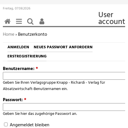
Freitag, 07.08.2026
User
account
HOME
MENÜ
SUCHEN
BENUTZERFUNKTIONEN
Sie befinden sich hier:
Home
› Benutzerkonto
ANMELDEN
NEUES PASSWORT ANFORDERN
ERSTREGISTRIERUNG
Benutzername:
*
Geben Sie Ihren Verlagsgruppe Knapp - Richardi - Verlag für
Absatzwirtschaft-Benutzernamen ein.
Passwort:
*
Geben Sie hier das zugehörige Passwort an.
Angemeldet bleiben