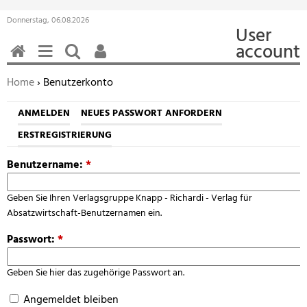
Donnerstag, 06.08.2026
User
account
HOME
MENÜ
SUCHEN
BENUTZERFUNKTIONEN
Sie befinden sich hier:
Home
› Benutzerkonto
ANMELDEN
NEUES PASSWORT ANFORDERN
ERSTREGISTRIERUNG
Benutzername:
*
Geben Sie Ihren Verlagsgruppe Knapp - Richardi - Verlag für
Absatzwirtschaft-Benutzernamen ein.
Passwort:
*
Geben Sie hier das zugehörige Passwort an.
Angemeldet bleiben