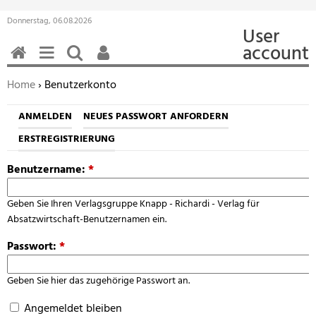
Donnerstag, 06.08.2026
User
account
HOME
MENÜ
SUCHEN
BENUTZERFUNKTIONEN
Sie befinden sich hier:
Home
› Benutzerkonto
ANMELDEN
NEUES PASSWORT ANFORDERN
ERSTREGISTRIERUNG
Benutzername:
*
Geben Sie Ihren Verlagsgruppe Knapp - Richardi - Verlag für
Absatzwirtschaft-Benutzernamen ein.
Passwort:
*
Geben Sie hier das zugehörige Passwort an.
Angemeldet bleiben