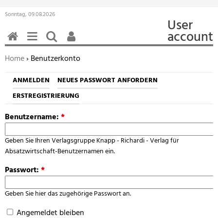
Sonntag, 09.08.2026
User
account
HOME
MENÜ
SUCHEN
BENUTZERFUNKTIONEN
Sie befinden sich hier:
Home
› Benutzerkonto
ANMELDEN
NEUES PASSWORT ANFORDERN
ERSTREGISTRIERUNG
Benutzername:
*
Geben Sie Ihren Verlagsgruppe Knapp - Richardi - Verlag für
Absatzwirtschaft-Benutzernamen ein.
Passwort:
*
Geben Sie hier das zugehörige Passwort an.
Angemeldet bleiben