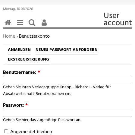
Montag, 10.08.2026
User
account
HOME
MENÜ
SUCHEN
BENUTZERFUNKTIONEN
Sie befinden sich hier:
Home
› Benutzerkonto
ANMELDEN
NEUES PASSWORT ANFORDERN
ERSTREGISTRIERUNG
Benutzername:
*
Geben Sie Ihren Verlagsgruppe Knapp - Richardi - Verlag für
Absatzwirtschaft-Benutzernamen ein.
Passwort:
*
Geben Sie hier das zugehörige Passwort an.
Angemeldet bleiben