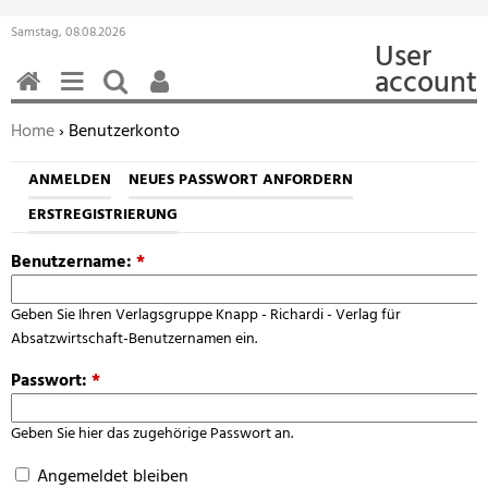
Samstag, 08.08.2026
User
account
HOME
MENÜ
SUCHEN
BENUTZERFUNKTIONEN
Sie befinden sich hier:
Home
› Benutzerkonto
ANMELDEN
NEUES PASSWORT ANFORDERN
ERSTREGISTRIERUNG
Benutzername:
*
Geben Sie Ihren Verlagsgruppe Knapp - Richardi - Verlag für
Absatzwirtschaft-Benutzernamen ein.
Passwort:
*
Geben Sie hier das zugehörige Passwort an.
Angemeldet bleiben