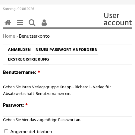
Sonntag, 09.08.2026
User
account
HOME
MENÜ
SUCHEN
BENUTZERFUNKTIONEN
Sie befinden sich hier:
Home
› Benutzerkonto
ANMELDEN
NEUES PASSWORT ANFORDERN
ERSTREGISTRIERUNG
Benutzername:
*
Geben Sie Ihren Verlagsgruppe Knapp - Richardi - Verlag für
Absatzwirtschaft-Benutzernamen ein.
Passwort:
*
Geben Sie hier das zugehörige Passwort an.
Angemeldet bleiben