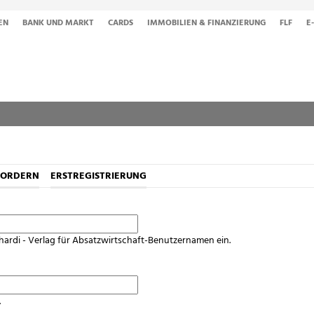
EN
BANK UND MARKT
CARDS
IMMOBILIEN & FINANZIERUNG
FLF
E
FORDERN
ERSTREGISTRIERUNG
hardi - Verlag für Absatzwirtschaft-Benutzernamen ein.
.