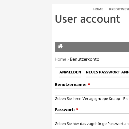
HOME
KREDITWES
User account
HOME
Sie befinden sich hier:
Home
› Benutzerkonto
ANMELDEN
NEUES PASSWORT AN
Benutzername:
*
Geben Sie Ihren Verlagsgruppe Knapp - Ric
Passwort:
*
Geben Sie hier das zugehörige Passwort an