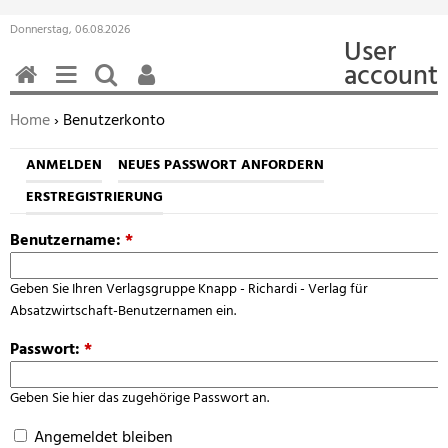
Donnerstag, 06.08.2026
User
account
HOME
MENÜ
SUCHEN
BENUTZERFUNKTIONEN
Sie befinden sich hier:
Home
› Benutzerkonto
ANMELDEN
NEUES PASSWORT ANFORDERN
ERSTREGISTRIERUNG
Benutzername:
*
Geben Sie Ihren Verlagsgruppe Knapp - Richardi - Verlag für
Absatzwirtschaft-Benutzernamen ein.
Passwort:
*
Geben Sie hier das zugehörige Passwort an.
Angemeldet bleiben