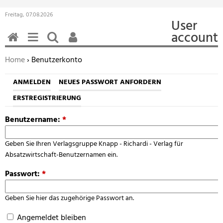
Freitag, 07.08.2026
User
account
HOME
MENÜ
SUCHEN
BENUTZERFUNKTIONEN
Sie befinden sich hier:
Home
› Benutzerkonto
ANMELDEN
NEUES PASSWORT ANFORDERN
ERSTREGISTRIERUNG
Benutzername:
*
Geben Sie Ihren Verlagsgruppe Knapp - Richardi - Verlag für
Absatzwirtschaft-Benutzernamen ein.
Passwort:
*
Geben Sie hier das zugehörige Passwort an.
Angemeldet bleiben