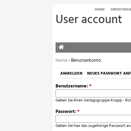
HOME
KREDITWES
User account
HOME
Sie befinden sich hier:
Home
› Benutzerkonto
ANMELDEN
NEUES PASSWORT AN
Benutzername:
*
Geben Sie Ihren Verlagsgruppe Knapp - Ric
Passwort:
*
Geben Sie hier das zugehörige Passwort an