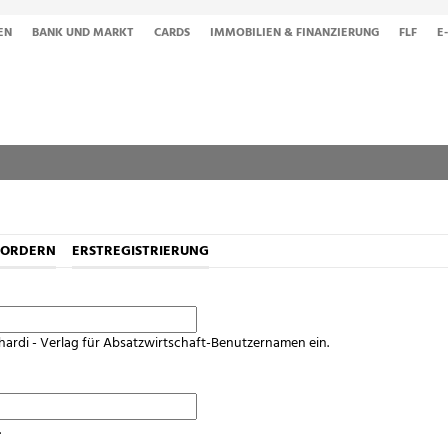
EN
BANK UND MARKT
CARDS
IMMOBILIEN & FINANZIERUNG
FLF
E
FORDERN
ERSTREGISTRIERUNG
hardi - Verlag für Absatzwirtschaft-Benutzernamen ein.
.