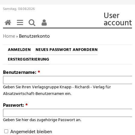
Samstag, 08.08.2026
User
account
HOME
MENÜ
SUCHEN
BENUTZERFUNKTIONEN
Sie befinden sich hier:
Home
› Benutzerkonto
ANMELDEN
NEUES PASSWORT ANFORDERN
ERSTREGISTRIERUNG
Benutzername:
*
Geben Sie Ihren Verlagsgruppe Knapp - Richardi - Verlag für
Absatzwirtschaft-Benutzernamen ein.
Passwort:
*
Geben Sie hier das zugehörige Passwort an.
Angemeldet bleiben