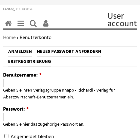
Freitag, 07.08.2026
User
account
HOME
MENÜ
SUCHEN
BENUTZERFUNKTIONEN
Sie befinden sich hier:
Home
› Benutzerkonto
ANMELDEN
NEUES PASSWORT ANFORDERN
ERSTREGISTRIERUNG
Benutzername:
*
Geben Sie Ihren Verlagsgruppe Knapp - Richardi - Verlag für
Absatzwirtschaft-Benutzernamen ein.
Passwort:
*
Geben Sie hier das zugehörige Passwort an.
Angemeldet bleiben