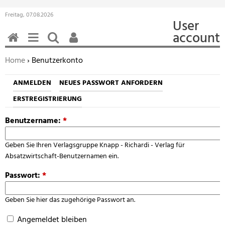
Freitag, 07.08.2026
User
account
HOME
MENÜ
SUCHEN
BENUTZERFUNKTIONEN
Sie befinden sich hier:
Home
› Benutzerkonto
ANMELDEN
NEUES PASSWORT ANFORDERN
ERSTREGISTRIERUNG
Benutzername:
*
Geben Sie Ihren Verlagsgruppe Knapp - Richardi - Verlag für
Absatzwirtschaft-Benutzernamen ein.
Passwort:
*
Geben Sie hier das zugehörige Passwort an.
Angemeldet bleiben