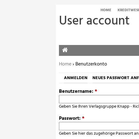
HOME
KREDITWES
User account
HOME
Sie befinden sich hier:
Home
› Benutzerkonto
ANMELDEN
NEUES PASSWORT AN
Benutzername:
*
Geben Sie Ihren Verlagsgruppe Knapp - Ric
Passwort:
*
Geben Sie hier das zugehörige Passwort an