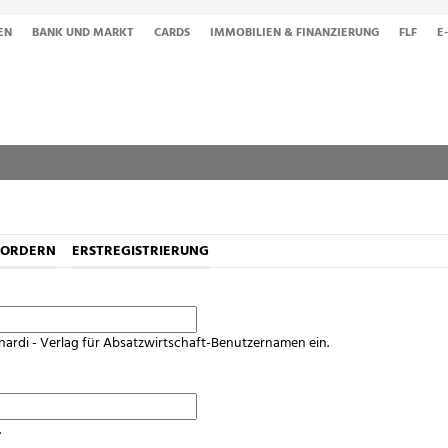
EN
BANK UND MARKT
CARDS
IMMOBILIEN & FINANZIERUNG
FLF
E
FORDERN
ERSTREGISTRIERUNG
hardi - Verlag für Absatzwirtschaft-Benutzernamen ein.
.