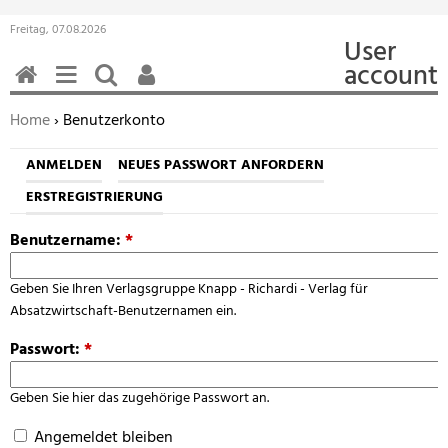
Freitag, 07.08.2026
User
account
HOME
MENÜ
SUCHEN
BENUTZERFUNKTIONEN
Sie befinden sich hier:
Home
› Benutzerkonto
ANMELDEN
NEUES PASSWORT ANFORDERN
ERSTREGISTRIERUNG
Benutzername:
*
Geben Sie Ihren Verlagsgruppe Knapp - Richardi - Verlag für
Absatzwirtschaft-Benutzernamen ein.
Passwort:
*
Geben Sie hier das zugehörige Passwort an.
Angemeldet bleiben