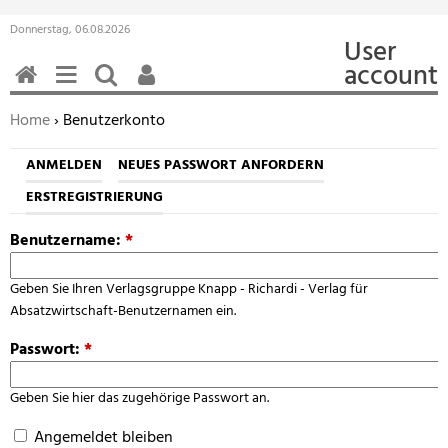
Donnerstag, 06.08.2026
User
account
HOME
MENÜ
SUCHEN
BENUTZERFUNKTIONEN
Sie befinden sich hier:
Home
› Benutzerkonto
ANMELDEN
NEUES PASSWORT ANFORDERN
ERSTREGISTRIERUNG
Benutzername:
*
Geben Sie Ihren Verlagsgruppe Knapp - Richardi - Verlag für
Absatzwirtschaft-Benutzernamen ein.
Passwort:
*
Geben Sie hier das zugehörige Passwort an.
Angemeldet bleiben