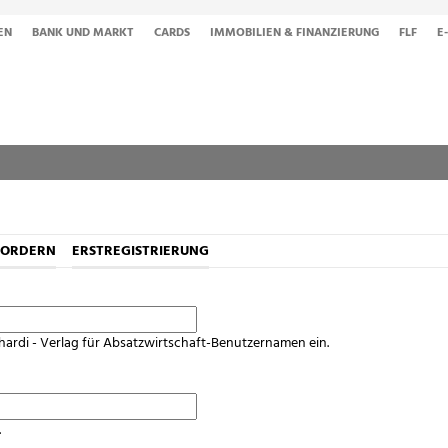
EN
BANK UND MARKT
CARDS
IMMOBILIEN & FINANZIERUNG
FLF
E
FORDERN
ERSTREGISTRIERUNG
hardi - Verlag für Absatzwirtschaft-Benutzernamen ein.
.