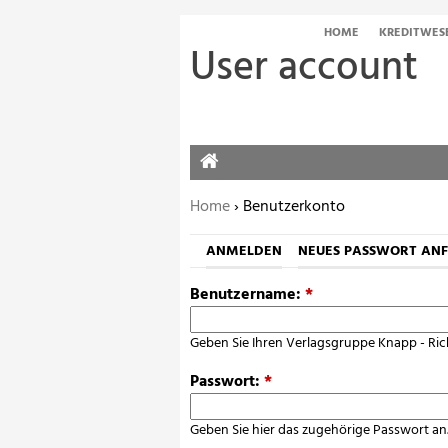
HOME
KREDITWES
User account
HOME
Sie befinden sich hier:
Home
› Benutzerkonto
ANMELDEN
NEUES PASSWORT AN
Benutzername:
*
Geben Sie Ihren Verlagsgruppe Knapp - Ric
Passwort:
*
Geben Sie hier das zugehörige Passwort an