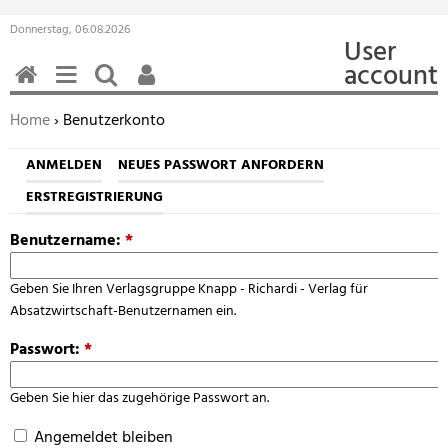
Donnerstag, 06.08.2026
User
account
HOME
MENÜ
SUCHEN
BENUTZERFUNKTIONEN
Sie befinden sich hier:
Home
› Benutzerkonto
ANMELDEN
NEUES PASSWORT ANFORDERN
ERSTREGISTRIERUNG
Benutzername:
*
Geben Sie Ihren Verlagsgruppe Knapp - Richardi - Verlag für
Absatzwirtschaft-Benutzernamen ein.
Passwort:
*
Geben Sie hier das zugehörige Passwort an.
Angemeldet bleiben