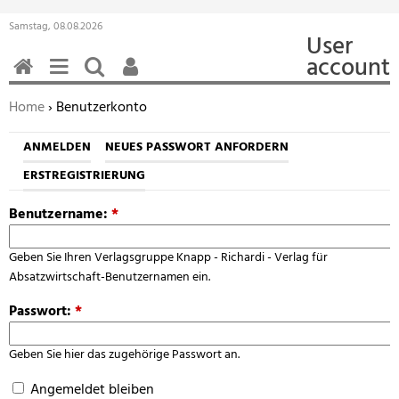
Samstag, 08.08.2026
User
account
HOME
MENÜ
SUCHEN
BENUTZERFUNKTIONEN
Sie befinden sich hier:
Home
› Benutzerkonto
ANMELDEN
NEUES PASSWORT ANFORDERN
ERSTREGISTRIERUNG
Benutzername:
*
Geben Sie Ihren Verlagsgruppe Knapp - Richardi - Verlag für
Absatzwirtschaft-Benutzernamen ein.
Passwort:
*
Geben Sie hier das zugehörige Passwort an.
Angemeldet bleiben