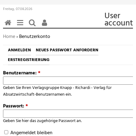
Freitag, 07.08.2026
User
account
HOME
MENÜ
SUCHEN
BENUTZERFUNKTIONEN
Sie befinden sich hier:
Home
› Benutzerkonto
ANMELDEN
NEUES PASSWORT ANFORDERN
ERSTREGISTRIERUNG
Benutzername:
*
Geben Sie Ihren Verlagsgruppe Knapp - Richardi - Verlag für
Absatzwirtschaft-Benutzernamen ein.
Passwort:
*
Geben Sie hier das zugehörige Passwort an.
Angemeldet bleiben