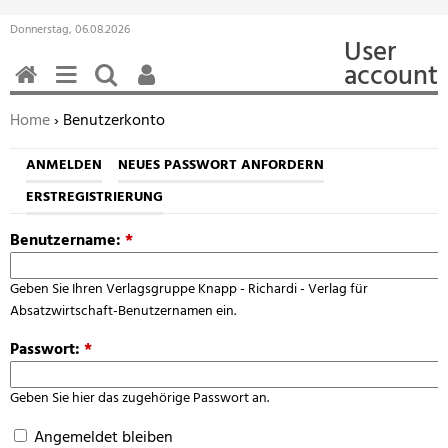
Donnerstag, 06.08.2026
User
account
HOME
MENÜ
SUCHEN
BENUTZERFUNKTIONEN
Sie befinden sich hier:
Home
› Benutzerkonto
ANMELDEN
NEUES PASSWORT ANFORDERN
ERSTREGISTRIERUNG
Benutzername:
*
Geben Sie Ihren Verlagsgruppe Knapp - Richardi - Verlag für
Absatzwirtschaft-Benutzernamen ein.
Passwort:
*
Geben Sie hier das zugehörige Passwort an.
Angemeldet bleiben