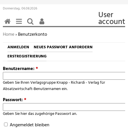
Donnerstag, 06.08.2026
User
account
HOME
MENÜ
SUCHEN
BENUTZERFUNKTIONEN
Sie befinden sich hier:
Home
› Benutzerkonto
ANMELDEN
NEUES PASSWORT ANFORDERN
ERSTREGISTRIERUNG
Benutzername:
*
Geben Sie Ihren Verlagsgruppe Knapp - Richardi - Verlag für
Absatzwirtschaft-Benutzernamen ein.
Passwort:
*
Geben Sie hier das zugehörige Passwort an.
Angemeldet bleiben