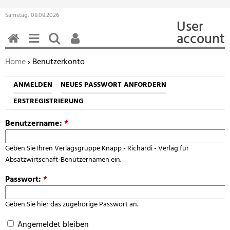
Samstag, 08.08.2026
User
account
HOME
MENÜ
SUCHEN
BENUTZERFUNKTIONEN
Sie befinden sich hier:
Home
› Benutzerkonto
ANMELDEN
NEUES PASSWORT ANFORDERN
ERSTREGISTRIERUNG
Benutzername:
*
Geben Sie Ihren Verlagsgruppe Knapp - Richardi - Verlag für
Absatzwirtschaft-Benutzernamen ein.
Passwort:
*
Geben Sie hier das zugehörige Passwort an.
Angemeldet bleiben