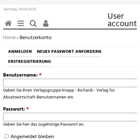
Samstag, 08.08.2026
User
account
HOME
MENÜ
SUCHEN
BENUTZERFUNKTIONEN
Sie befinden sich hier:
Home
› Benutzerkonto
ANMELDEN
NEUES PASSWORT ANFORDERN
ERSTREGISTRIERUNG
Benutzername:
*
Geben Sie Ihren Verlagsgruppe Knapp - Richardi - Verlag für
Absatzwirtschaft-Benutzernamen ein.
Passwort:
*
Geben Sie hier das zugehörige Passwort an.
Angemeldet bleiben