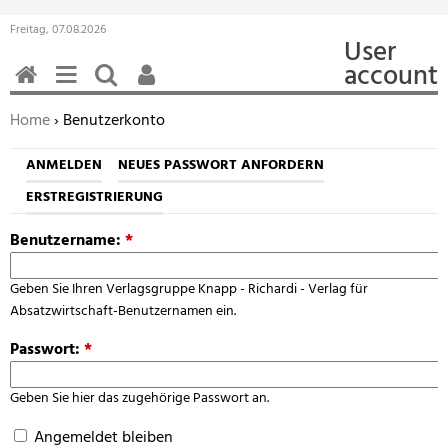
Freitag, 07.08.2026
User
account
HOME
MENÜ
SUCHEN
BENUTZERFUNKTIONEN
Sie befinden sich hier:
Home
› Benutzerkonto
ANMELDEN
NEUES PASSWORT ANFORDERN
ERSTREGISTRIERUNG
Benutzername:
*
Geben Sie Ihren Verlagsgruppe Knapp - Richardi - Verlag für
Absatzwirtschaft-Benutzernamen ein.
Passwort:
*
Geben Sie hier das zugehörige Passwort an.
Angemeldet bleiben