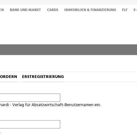
EN
BANK UND MARKT
CARDS
IMMOBILIEN & FINANZIERUNG
FLF
E
FORDERN
ERSTREGISTRIERUNG
hardi - Verlag für Absatzwirtschaft-Benutzernamen ein.
.