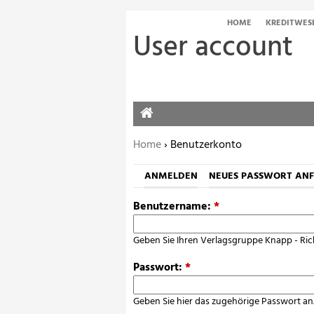
HOME
KREDITWES
User account
HOME
Sie befinden sich hier:
Home
› Benutzerkonto
ANMELDEN
NEUES PASSWORT AN
Benutzername:
*
Geben Sie Ihren Verlagsgruppe Knapp - Ric
Passwort:
*
Geben Sie hier das zugehörige Passwort an