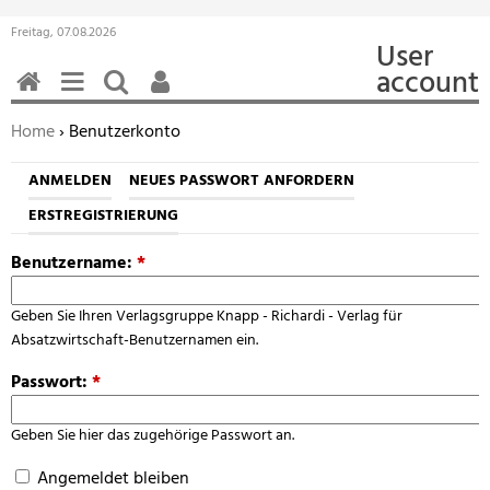
Freitag, 07.08.2026
User
account
HOME
MENÜ
SUCHEN
BENUTZERFUNKTIONEN
Sie befinden sich hier:
Home
› Benutzerkonto
ANMELDEN
NEUES PASSWORT ANFORDERN
ERSTREGISTRIERUNG
Benutzername:
*
Geben Sie Ihren Verlagsgruppe Knapp - Richardi - Verlag für
Absatzwirtschaft-Benutzernamen ein.
Passwort:
*
Geben Sie hier das zugehörige Passwort an.
Angemeldet bleiben