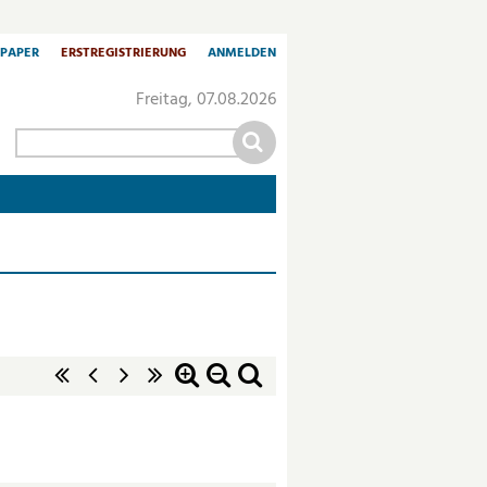
-PAPER
ERSTREGISTRIERUNG
ANMELDEN
Freitag, 07.08.2026
«
‹
nächste
letzte
Zoom
Zoom
Standardzoom
erste
vorherige
Seite
Seite
in
out
Seite
Seite
›
»