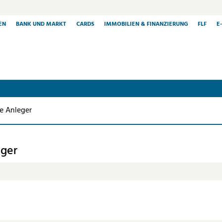
EN
BANK UND MARKT
CARDS
IMMOBILIEN & FINANZIERUNG
FLF
E
e Anleger
eger