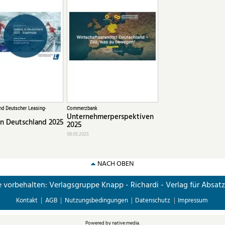
d Deutscher Leasing-
Commerzbank
Unternehmerperspektiven
in Deutschland 2025
2025
08.05.2025
NACH OBEN
e vorbehalten: Verlagsgruppe Knapp - Richardi - Verlag für Absat
Kontakt
AGB
Nutzungsbedingungen
Datenschutz
Impressum
Powered by
native:media
.