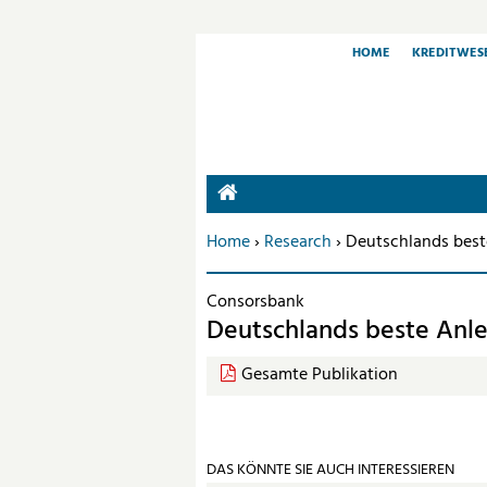
HOME
KREDITWES
HOME
Sie befinden sich hier:
Home
›
Research
› Deutschlands best
Consorsbank
Deutschlands beste Anl
Gesamte Publikation
DAS KÖNNTE SIE AUCH INTERESSIEREN