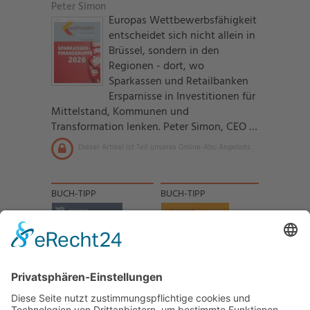
Peter Simon
Europas Wettbewerbsfähigkeit
entscheidet sich nicht allein in
Brüssel, sondern in den
Regionen - dort, wo
Sparkassen und Retailbanken
Ersparnisse in Investitionen für
Mittelstand, Kommunen und
Transformation lenken. Peter Simon, CEO …
Dieser Artikel ist Teil unseres Online-Abo Angebots.
BUCH-TIPP
BUCH-TIPP