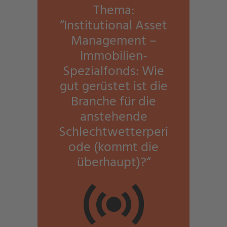
Thema:
“Institutional Asset
Management –
Immobilien-
Spezialfonds: Wie
gut gerüstet ist die
Branche für die
anstehende
Schlechtwetterperi
ode (kommt die
überhaupt)?“