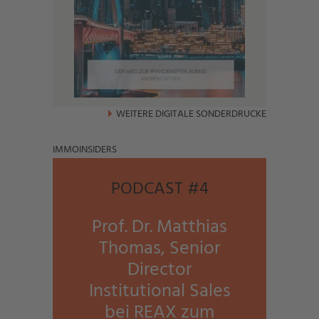
WEITERE DIGITALE SONDERDRUCKE
IMMOINSIDERS
mehr
PODCAST #4
Prof. Dr. Matthias
Thomas, Senior
Director
Institutional Sales
bei REAX zum