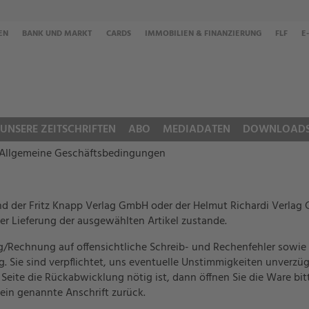
EN
BANK UND MARKT
CARDS
IMMOBILIEN & FINANZIERUNG
FLF
E
UNSERE ZEITSCHRIFTEN
ABO
MEDIADATEN
DOWNLOAD
 Allgemeine Geschäftsbedingungen
nd der Fritz Knapp Verlag GmbH oder der Helmut Richardi Verlag 
 Lieferung der ausgewählten Artikel zustande.
ung/Rechnung auf offensichtliche Schreib- und Rechenfehler sow
g. Sie sind verpflichtet, uns eventuelle Unstimmigkeiten unverzü
Seite die Rückabwicklung nötig ist, dann öffnen Sie die Ware bit
ein genannte Anschrift zurück.