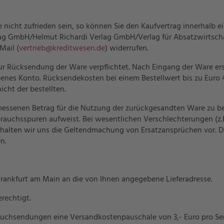
re nicht zufrieden sein, so können Sie den Kaufvertrag innerhalb e
erlag GmbH/Helmut Richardi Verlag GmbH/Verlag für Absatzwirtsc
Mail (
vertrieb@kreditwesen.de
) widerrufen.
 zur Rücksendung der Ware verpflichtet. Nach Eingang der Ware er
nes Konto. Rücksendekosten bei einem Bestellwert bis zu Euro 40
icht der bestellten.
messenen Betrag für die Nutzung der zurückgesandten Ware zu ber
ebrauchsspuren aufweist. Bei wesentlichen Verschlechterungen (z
ehalten wir uns die Geltendmachung von Ersatzansprüchen vor. Der
n.
n Frankfurt am Main an die von Ihnen angegebene Lieferadresse.
erechtigt.
 Buchsendungen eine Versandkostenpauschale von 3,- Euro pro S