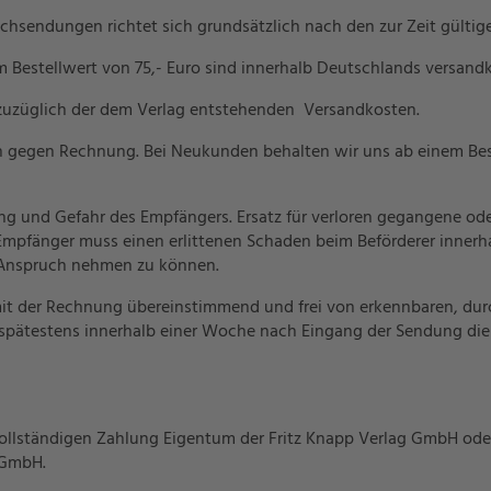
chsendungen richtet sich grundsätzlich nach den zur Zeit gülti
 Bestellwert von 75,- Euro sind innerhalb Deutschlands versandk
n zuzüglich der dem Verlag entstehenden Versandkosten.
ich gegen Rechnung. Bei Neukunden behalten wir uns ab einem Best
ung und Gefahr des Empfängers. Ersatz für verloren gegangene od
Empfänger muss einen erlittenen Schaden beim Beförderer innerh
 Anspruch nehmen zu können.
s mit der Rechnung übereinstimmend und frei von erkennbaren, dur
spätestens innerhalb einer Woche nach Eingang der Sendung di
ur vollständigen Zahlung Eigentum der Fritz Knapp Verlag GmbH od
 GmbH.