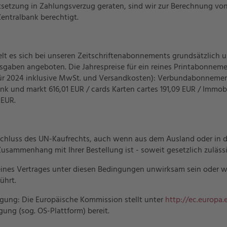
tsetzung in Zahlungsverzug geraten, sind wir zur Berechnung vo
entralbank berechtigt.
lt es sich bei unseren Zeitschriftenabonnements grundsätzlich u
usgaben angeboten. Die Jahrespreise für ein reines Printabonneme
für 2024 inklusive MwSt. und Versandkosten): Verbundabonnement 1
k und markt 616,01 EUR / cards Karten cartes 191,09 EUR / Immobi
 EUR.
sschluss des UN-Kaufrechts, auch wenn aus dem Ausland oder in da
Zusammenhang mit Ihrer Bestellung ist - soweit gesetzlich zulässi
il eines Vertrages unter diesen Bedingungen unwirksam sein oder 
ührt.
egung: Die Europäische Kommission stellt unter
http://ec.europa
gung (sog. OS-Plattform) bereit.