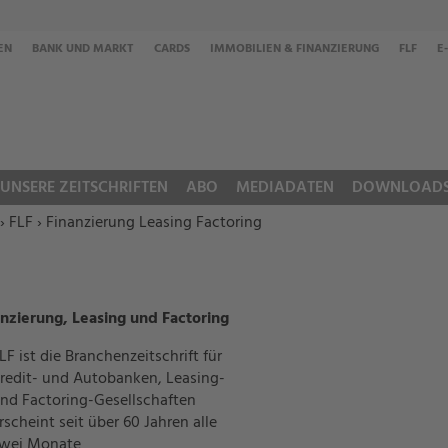
EN
BANK UND MARKT
CARDS
IMMOBILIEN & FINANZIERUNG
FLF
E
UNSERE ZEITSCHRIFTEN
ABO
MEDIADATEN
DOWNLOAD
›
FLF › Finanzierung Leasing Factoring
nzierung, Leasing und Factoring
LF ist die Branchenzeitschrift für
redit- und Autobanken, Leasing-
nd Factoring-Gesellschaften
rscheint seit über 60 Jahren alle
wei Monate