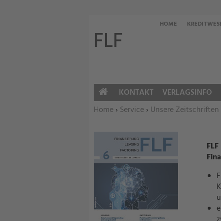
HOME
KREDITWES
FLF
KONTAKT
VERLAGSINFO
HOME
Sie befinden sich hier:
Home
›
Service
›
Unsere Zeitschriften
FLF
Fina
F
K
u
e
z