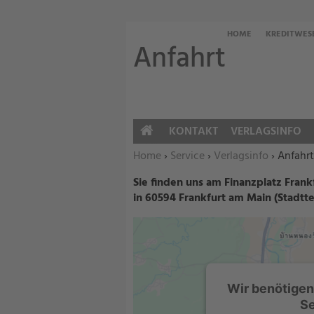
HOME
KREDITWES
Anfahrt
KONTAKT
VERLAGSINFO
HOME
Sie befinden sich hier:
Home
›
Service
›
Verlagsinfo
›
Anfahrt
Sie finden uns am Finanzplatz Frank
in 60594 Frankfurt am Main (Stadtt
Wir benötigen
Se