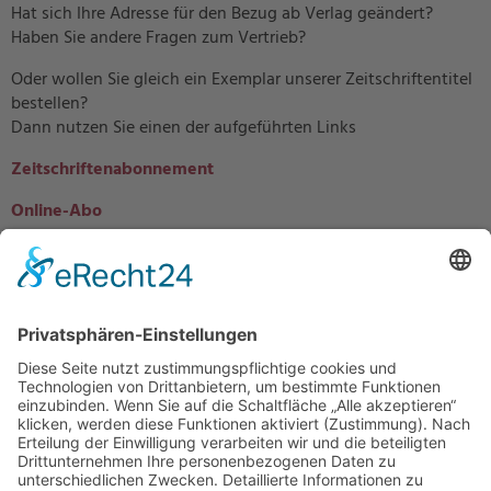
Hat sich Ihre Adresse für den Bezug ab Verlag geändert?
Haben Sie andere Fragen zum Vertrieb?
Oder wollen Sie gleich ein Exemplar unserer Zeitschriftentitel
bestellen?
Dann nutzen Sie einen der aufgeführten Links
Zeitschriftenabonnement
Online-Abo
Online-Mehrfachnutzung
Einzelheft
Probeheft
Probe-Abonnement
Sind Sie bereits Abonnent unserer Zeitschriftentitel und Ihnen
fehlt noch der Online-Zugang? Dann nutzen Sie bitte
folgenden
Link
.