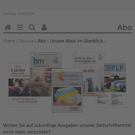
Sonntag, 09.08.2026
Abo
HOME
MENÜ
SUCHEN
BENUTZERFUNKTIONEN
Sie befinden sich hier:
Home
›
Service
›
Abo › Unsere Abos im Überblick...
Wollen Sie auf zukünftige Ausgaben unserer Zeitschriftentitel
nicht mehr verzichten?