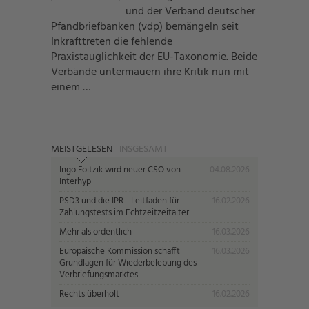
und der Verband deutscher
Pfandbriefbanken (vdp) bemängeln seit
Inkrafttreten die fehlende
Praxistauglichkeit der EU-Taxonomie. Beide
Verbände untermauern ihre Kritik nun mit
einem …
MEISTGELESEN
INSGESAMT
Ingo Foitzik wird neuer CSO von
04.08.2026
Interhyp
PSD3 und die IPR - Leitfaden für
16.02.2026
Zahlungstests im Echtzeitzeitalter
Mehr als ordentlich
16.03.2026
Europäische Kommission schafft
16.03.2026
Grundlagen für Wiederbelebung des
Verbriefungsmarktes
Rechts überholt
16.02.2026