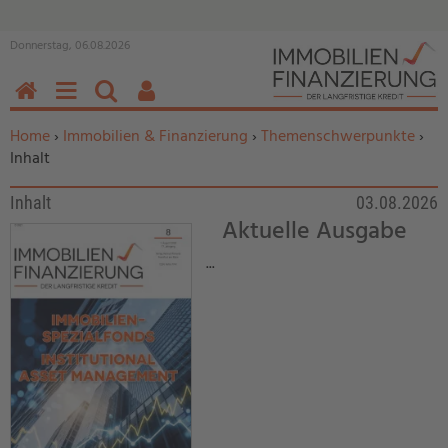
Donnerstag, 06.08.2026
HOME
MENÜ
SUCHEN
BENUTZERFUNKTIONEN
Sie befinden sich hier:
Home
›
Immobilien & Finanzierung
›
Themenschwerpunkte
›
Inhalt
Inhalt
03.08.2026
Aktuelle Ausgabe
...