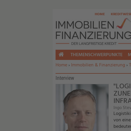
HOME
KREDITWES
THEMENSCHWERPUNKTE
M
HOME
Sie befinden sich hier:
Home
›
Immobilien & Finanzierung
›
Interview
"LOG
ZUNE
INFR
Ingo Ste
Logistik
von eine
bedeuten