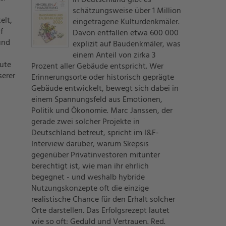
In Deutschland gibt es
schätzungsweise über 1 Million
elt,
eingetragene Kulturdenkmäler.
f
Davon entfallen etwa 600 000
und
explizit auf Baudenkmäler, was
einem Anteil von zirka 3
ute
Prozent aller Gebäude entspricht. Wer
serer
Erinnerungsorte oder historisch geprägte
Gebäude entwickelt, bewegt sich dabei in
einem Spannungsfeld aus Emotionen,
Politik und Ökonomie. Marc Janssen, der
gerade zwei solcher Projekte in
Deutschland betreut, spricht im I&F-
Interview darüber, warum Skepsis
gegenüber Privatinvestoren mitunter
berechtigt ist, wie man ihr ehrlich
begegnet - und weshalb hybride
Nutzungskonzepte oft die einzige
realistische Chance für den Erhalt solcher
Orte darstellen. Das Erfolgsrezept lautet
wie so oft: Geduld und Vertrauen. Red.