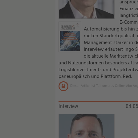
anspruch
Finanzie
langfris
E-Commer
Automatisierung bis hin 
rücken Standortqualität,
Management stärker in den
Interview erläutert Ingo 
die aktuelle Marktentwic
und Nutzungsformen besonders attrak
Logistikinvestments und Projektent
paneuropäisch und Plattform. Red.
Dieser Artikel ist Teil unseres Online-Abo An
Interview
04.0