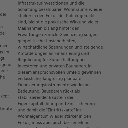
Infrastrukturinvestitionen und die
Schaffung bezahlbaren Wohnraums wieder
nder
stärker in den Fokus der Politik gerückt
sind, bleibt die praktische Wirkung vieler
on
Maßnahmen bislang hinter den
del
Erwartungen zurück. Gleichzeitig sorgen
geopolitische Unsicherheiten,
mmer
wirtschaftliche Spannungen und steigende
us im
Anforderungen an Finanzierung und
gt.
Regulierung für Zurückhaltung bei
eigene
Investoren und privaten Bauherren. In
 wie
diesem anspruchsvollen Umfeld gewinnen
che
verlässliche, langfristig planbare
Finanzierungsinstrumente wieder an
Bedeutung. Bausparen rückt als
nzept
stabilisierender Baustein der
Eigenkapitalbildung und Zinssicherung
trebte
und damit die "Eintrittskarte" ins
Wohneigentum wieder stärker in den
Fokus, muss aber auch besser erklärt