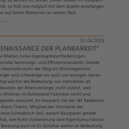
t zu achten ist, erklärt Stefan Siebert im Gespräch
r rät, so früh wie möglich mit dem Sparen anzufangen
 auf breite Allokation zu setzen. Red.
gebots.
01.04.2026
 RENAISSANCE DER PLANBARKEIT"
e Mieten, hohe Eigenkapitalanforderungen,
svolle Sanierungs- und Effizienzstandards: Gerade
e Haushalte wirkt der Weg ins Wohneigentum
länger und schwieriger als noch vor wenigen Jahren.
itig wächst die Bedeutung von Immobilien als
Baustein der Altersvorsorge, nicht zuletzt, weil
es Wohnen im Ruhestand Fixkosten senkt und
keiten reduziert. Im Gespräch mit der I&F Redaktion
t Mario Thaten, Mitglied des Vorstands der
asse Schwäbisch Hall, warum Bausparen gerade
 hat, wie frühe Vorbereitung über Eigentumschancen
Beratung auch im KI-Zeitalter weiter an Bedeutung