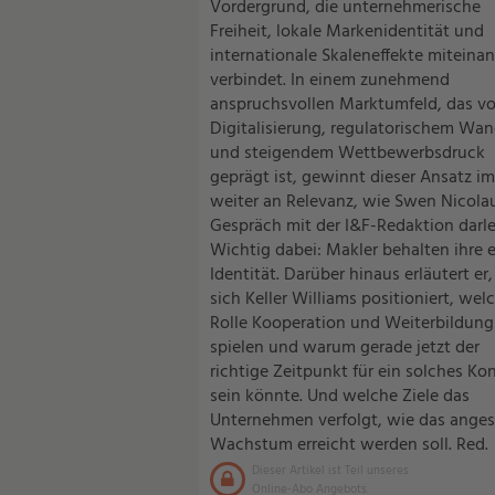
Vordergrund, die unternehmerische
Freiheit, lokale Markenidentität und
internationale Skaleneffekte miteina
verbindet. In einem zunehmend
anspruchsvollen Marktumfeld, das v
Digitalisierung, regulatorischem Wan
und steigendem Wettbewerbsdruck
geprägt ist, gewinnt dieser Ansatz i
weiter an Relevanz, wie Swen Nicola
Gespräch mit der I&F-Redaktion darle
Wichtig dabei: Makler behalten ihre 
Identität. Darüber hinaus erläutert er,
sich Keller Williams positioniert, wel
Rolle Kooperation und Weiterbildung
spielen und warum gerade jetzt der
richtige Zeitpunkt für ein solches Ko
sein könnte. Und welche Ziele das
Unternehmen verfolgt, wie das anges
Wachstum erreicht werden soll. Red.
Dieser Artikel ist Teil unseres
Online-Abo Angebots.