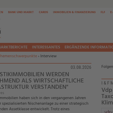
EN
BANK UND MARKT
CARDS
IMMOBILIEN & FINANZIERUNG
FLF
E
ARKTBERICHTE
INTERESSANTES
ERGÄNZENDE INFORMATI
Themenschwerpunkte
›
Interview
Folgen
03.08.2026
ISTIKIMMOBILIEN WERDEN
HMEND ALS WIRTSCHAFTLICHE
I & F 
ASTRUKTUR VERSTANDEN"
Vdp
ves
Taxo
immobilien haben sich in den vergangenen Jahren
Klim
r spezialisierten Nischenanlage zu einer strategisch
den Assetklasse entwickelt. Trotz eines