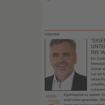
Interview
"EIGE
UNTE
INS 
Ein Groß
Immobili
Viertel 
nur ein 
tatsächl
schaffen
notwendi
Eigenkapital zu sparen. 
sind höher geworden. Wi