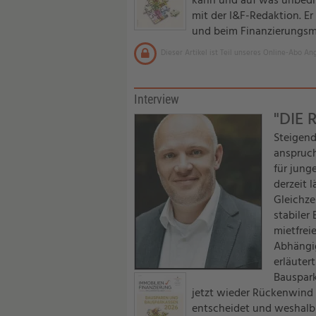
kann und auf was unbeding
mit der I&F-Redaktion. E
und beim Finanzierungsmix
Dieser Artikel ist Teil unseres Online-Abo An
Interview
"DIE
Steigend
anspruch
für jung
derzeit 
Gleichze
stabiler 
mietfrei
Abhängig
erläuter
Bauspark
jetzt wieder Rückenwind
entscheidet und weshalb 