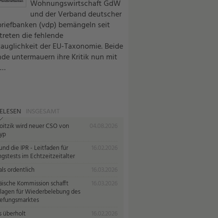
Wohnungswirtschaft GdW
und der Verband deutscher
riefbanken (vdp) bemängeln seit
ttreten die fehlende
tauglichkeit der EU-Taxonomie. Beide
de untermauern ihre Kritik nun mit
 …
ELESEN
INSGESAMT
oitzik wird neuer CSO von
04.08.2026
yp
nd die IPR - Leitfaden für
16.02.2026
gstests im Echtzeitzeitalter
ls ordentlich
16.03.2026
äische Kommission schafft
16.03.2026
lagen für Wiederbelebung des
iefungsmarktes
s überholt
16.02.2026