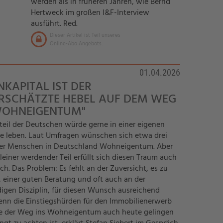
werden als in früheren Jahren, wie Bernd
Hertweck im großen I&F-Interview
ausführt. Red.
Dieser Artikel ist Teil unseres
Online-Abo Angebots.
01.04.2026
NKAPITAL IST DER
RSCHÄTZTE HEBEL AUF DEM WEG
WOHNEIGENTUM"
teil der Deutschen würde gerne in einer eigenen
e leben. Laut Umfragen wünschen sich etwa drei
der Menschen in Deutschland Wohneigentum. Aber
kleiner werdender Teil erfüllt sich diesen Traum auch
ich. Das Problem: Es fehlt an der Zuversicht, es zu
, einer guten Beratung und oft auch an der
gen Disziplin, für diesen Wunsch ausreichend
Denn die Einstiegshürden für den Immobilienerwerb
e der Weg ins Wohneigentum auch heute gelingen