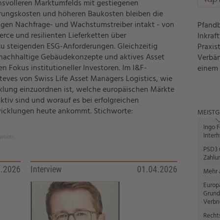
svolleren Marktumfelds mit gestiegenen
rungskosten und höheren Baukosten bleiben die
tigen Nachfrage- und Wachstumstreiber intakt - von
Pfandb
ce und resilienten Lieferketten über
Inkraf
zu steigenden ESG-Anforderungen. Gleichzeitig
Praxis
 nachhaltige Gebäudekonzepte und aktives Asset
Verbän
 Fokus institutioneller Investoren. Im I&F-
einem
Steves von Swiss Life Asset Managers Logistics, wie
klung einzuordnen ist, welche europäischen Märkte
tiv sind und worauf es bei erfolgreichen
wicklungen heute ankommt. Stichworte:
MEISTG
Ingo F
Interh
gebots.
PSD3 u
Zahlun
5.2026
Interview
01.04.2026
Mehr a
Europ
Grund
Verbr
Recht