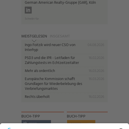
German American Realty-Gruppe (GAR), Köln
Schreibt für:
MEISTGELESEN
INSGESAMT
Ingo Foitzik wird neuer CSO von
04.08.2026
Interhyp
PSD3 und die IPR - Leitfaden für
16.02.2026
Zahlungstests im Echtzeitzeitalter
Mehr als ordentlich
16.03.2026
Europäische Kommission schafft
16.03.2026
Grundlagen für Wiederbelebung des
Verbriefungsmarktes
Rechts überholt
16.02.2026
BUCH-TIPP
BUCH-TIPP