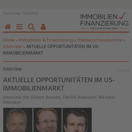
Donnerstag, 06.08.2026
HOME
MENÜ
SUCHEN
BENUTZERFUNKTIONEN
Sie befinden sich hier:
Home
›
Immobilien & Finanzierung
›
Themenschwerpunkte
›
Interview
› AKTUELLE OPPORTUNITÄTEN IM US-
IMMOBILIENMARKT
Interview
01.08.2025
AKTUELLE OPPORTUNITÄTEN IM US-
IMMOBILIENMARKT
Interview mit Gisbert Beckers, Patrick Adenauer, Nikolaus
Adenauer