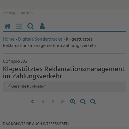
Sonntag, 09.08.2026
HOME
MENÜ
SUCHEN
BENUTZERFUNKTIONEN
Sie befinden sich hier:
Home
›
Digitale Sonderdrucke
› KI-gestütztes
Reklamationsmanagement im Zahlungsverkehr
Cofinpro AG
KI-gestütztes Reklamationsmanagement
im Zahlungsverkehr
Gesamte Publikation
«
‹
nächste
letzte
Zoom
Zoom
Standardzoom
erste
vorherige
Seite
Seite
in
out
Seite
Seite
›
»
DAS KÖNNTE SIE AUCH INTERESSIEREN