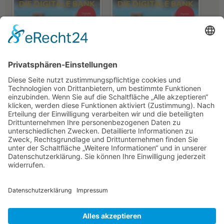
Foconis GmbH
cleversoft group GmbH
Zentrale Datenqualität –
Altersvorsorgegesetz – neue
Steuerungsbasis für mehr
Chancen für Banken
Skalierbarkeit
16.04.2026
23.04.2026
NACH OBEN
Alle Rechte vorbehalten: Verlagsgruppe Knapp - Richardi -